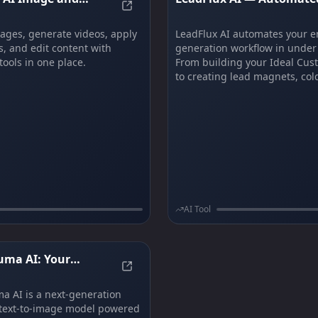
line — 4K AI Images with Readable Text
Sceneflare AI Image and Video Gene
rator | Sceneflare
Lead Generation + Nurtu
Engine
ages, generate videos, apply
LeadFlux AI automates your en
ts, and edit content with
generation workflow in under
tools in one place.
From building your Ideal Cust
to creating lead magnets, col
sequences, and nurture flows
AI handles every step on auto
affordable one-time pricing 
recurring subscriptions.
AI Tool
uma AI: Your
enerator for TikTok, Amazon & Ecommerce
Uni-1 by Luma AI: Your Flawless Ima
Image Creative
a AI is a next-generation
text-to-image model powered