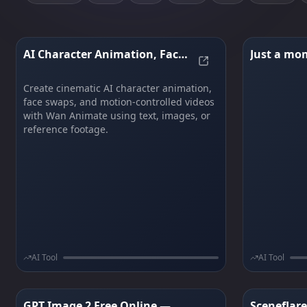
AI Character Animation, Face
Just a mom
AI Character Animat
Swap, and Motion Control |
Wan Animate
Create cinematic AI character animation,
face swaps, and motion-controlled videos
with Wan Animate using text, images, or
reference footage.
AI Tool
AI Tool
GPT Image 2 Free Online — 4K
Sceneflar