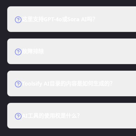
AI工具列表将每天更新。
这里支持GPT-4o或Sora AI吗？
您可以在这里获取GPT-4o或Sora AI工具。这里
故障排除
如果内容没有出现，请尝试使用其他浏览器，清除缓存。如
Toolsify AI目录的内容是如何生成的？
AI工具的描述内容是由OpenAI的GPT-4o生成的。
AI工具的使用权是什么？
Toolsify AI工具目录只是AI工具的目录。AI工