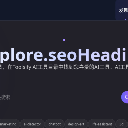
发现
plore.seoHead
，在Toolsify AI工具目录中找到您喜爱的AI工具。AI
marketing
ai-detector
chatbot
design-art
life-assistant
3d