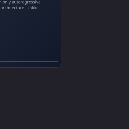
r-only autoregressive
architecture. Unlike
iffusion tools, Uni-1 thinks
nders, delivering precise
fect text typography, and
y images at up to 30% lower
ading competitors.