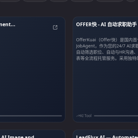
ent...
OFFER快 - AI 自动求职助手 
ion, Face Swap, and Motion Control | Wan Animate
Just a moment...
松获得下一份好工作
OfferKuai（Offer快）是国内首
JobAgent，作为您的24/7 A
自动筛选职位、自动与HR沟通
表等全流程托管服务。采用独特
RPA技术，完全模拟人类点击频
为，保障账号安全，助您高效求
一个好工作的机会。
AI Tool
e AI Image and
LeadFlux AI — Automate