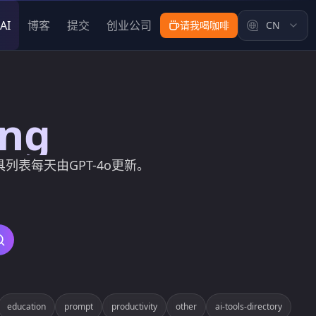
AI
博客
提交
创业公司
请我喝咖啡
CN
ing
工具列表每天由GPT-4o更新。
search
education
prompt
productivity
other
ai-tools-directory