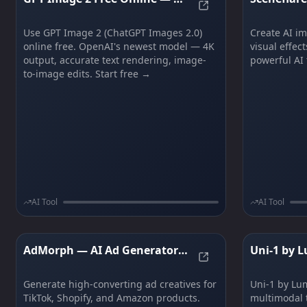
GPT Image 2 Free On
AI Images with Readable Text
Video Gene
Use GPT Image 2 (ChatGPT Images 2.0)
Create AI im
online free. OpenAI's newest model — 4K
visual effec
output, accurate text rendering, image-
powerful AI 
to-image edits. Start free →
AI Tool
AI Tool
AdMorph — AI Ad Generator
Uni-1 by L
AdMorph — AI Ad G
for TikTok, Amazon &
Flawless 
Ecommerce
Partner
Generate high-converting ad creatives for
Uni-1 by Lum
TikTok, Shopify, and Amazon products.
multimodal 