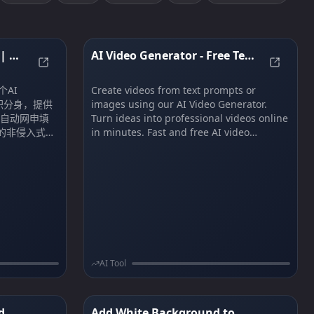
| 轻
AI Video Generator - Free Text
OFFER快 - AI 自动求职助手 | 轻松获得下一份好工作
AI Vide
to Video AI Online | Text2Vid
个AI
Create videos from text prompts or
I求职分身，提供
images using our AI Video Generator.
、自动网申填
Turn ideas into professional videos online
的非侵入式
in minutes. Fast and free AI video
率和浏览行
generator.
职，不错过每
AI Tool
d
Add White Background to