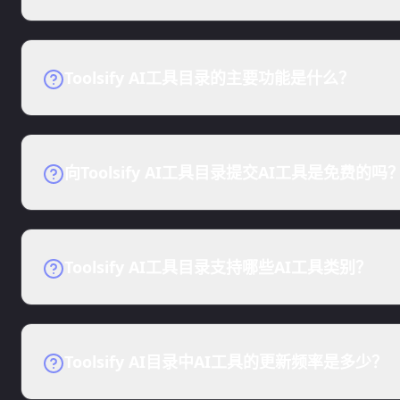
1. 打开toolsify.ai。
2. 浏览Toolsify AI工具目录中的AI工具。
Toolsify AI工具目录的主要功能是什么？
3. 单击您需要的AI工具，查看详情并访问它。
1. 免费AI工具目录：在这里找到您喜爱的AI工具
2. 创业公司列表：免费的创业公司列表供AI工具
向Toolsify AI工具目录提交AI工具是免费的吗
是的，目前是免费的。但您应该分享Toolsify A
Toolsify AI工具目录支持哪些AI工具类别？
我们将在稍后支持所有类型的AI工具。请稍等几天
Toolsify AI目录中AI工具的更新频率是多少？