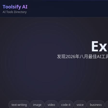
Toolsify AI
AI Tools Directory
Ex
发现2026年八月最佳AI工具
text-writing
image
video
code-it
voice
business