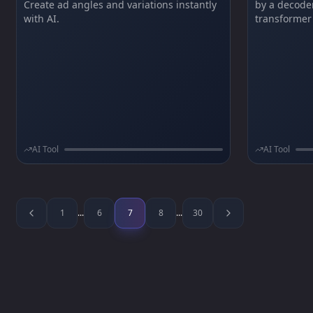
Create ad angles and variations instantly
by a decode
with AI.
transformer 
traditional d
before it re
layouts, per
high-fidelit
cost than le
AI Tool
AI Tool
1
...
6
7
8
...
30