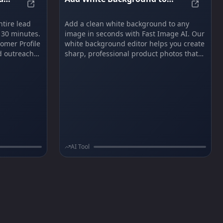
rator | Sceneflare
LeadFlux AI — Automated Lead Generation + Nurtu
Add Whi
re
Your Image Online Free | Fast
Image AI
tire lead
Add a clean white background to any
 30 minutes.
image in seconds with Fast Image AI. Our
omer Profile
white background editor helps you create
d outreach
sharp, professional product photos that
, LeadFlux
are ready to sell.
pilot with
and no
AI Tool
ge Creative Partner