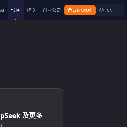
AI
博客
提交
创业公司
请我喝咖啡
CN
epSeek 及更多
型。