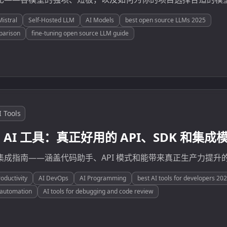
Mistral
Self-Hosted LLM
AI Models
best open source LLMs 2025
parison
fine-tuning open source LLM guide
I Tools
AI 工具：真正好用的 API、SDK 和集成
 集成指南——涵盖代码助手、API 模式和能带来真正生产力提升
oductivity
AI DevOps
AI Programming
best AI tools for developers 20
 automation
AI tools for debugging and code review