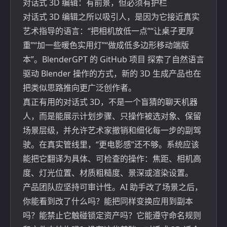
对话式 3D 编辑：有前景，但必须有护栏
对话式 3D 编辑之所以吸引人，是因为它接近真实
艺术指导的语言：“把相机放低一点”“让桌子更厚
重”“加一些暖色实用灯”“做成低多边形移动端版
本”。
BlenderGPT 的 GitHub 项目
探索了自然语言
驱动 Blender 操作的方式，新的 3D 生成产品也在
把类似思路推向更广泛创作者。
真正有用的对话式 3D，不是一个盲猜的聊天机器
人，而是能展示计划步骤、只操作被选对象、保留
场景层级，并允许艺术家撤销和细化每一步的副驾
驶。在真实管线里，“更电影感”还不够。系统应该
能把它翻译为具体、可检查的操作：焦距、相机高
度、灯光位置、材质粗糙度、景深或渲染设置。
产品团队应坚持可审计性。AI 助手改了场景之后，
你能看到改了什么吗？能把同样变换应用到副本
吗？能禁止它触碰锁定资产吗？它能遵守命名规则