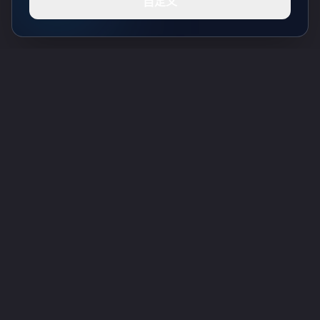
自定义
Toolsify AI工具目录
发现2026年八月最佳AI工具，尽在Toolsify AI工具目录！
支持
Cubesolver AI
Chat o1
Grok Image Generator
Flux AI Image Generator
Photo to Video AI
Flux Pro Image Generator
Toolsify AI
AI纹身生成器
信息
隐私政策