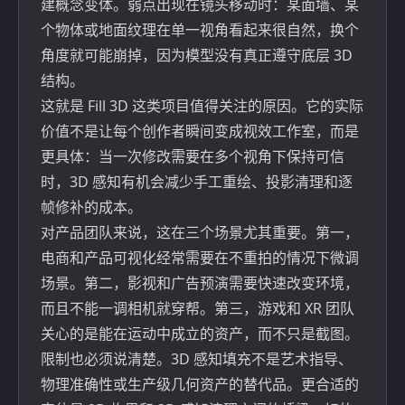
建概念变体。弱点出现在镜头移动时：某面墙、某
个物体或地面纹理在单一视角看起来很自然，换个
角度就可能崩掉，因为模型没有真正遵守底层 3D
结构。
这就是
Fill 3D
这类项目值得关注的原因。它的实际
价值不是让每个创作者瞬间变成视效工作室，而是
更具体：当一次修改需要在多个视角下保持可信
时，3D 感知有机会减少手工重绘、投影清理和逐
帧修补的成本。
对产品团队来说，这在三个场景尤其重要。第一，
电商和产品可视化经常需要在不重拍的情况下微调
场景。第二，影视和广告预演需要快速改变环境，
而且不能一调相机就穿帮。第三，游戏和 XR 团队
关心的是能在运动中成立的资产，而不只是截图。
限制也必须说清楚。3D 感知填充不是艺术指导、
物理准确性或生产级几何资产的替代品。更合适的