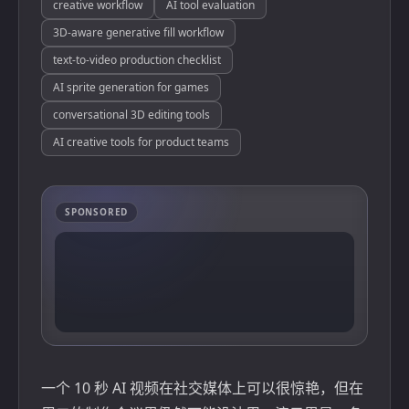
creative workflow
AI tool evaluation
3D-aware generative fill workflow
text-to-video production checklist
AI sprite generation for games
conversational 3D editing tools
AI creative tools for product teams
SPONSORED
一个 10 秒 AI 视频在社交媒体上可以很惊艳，但在