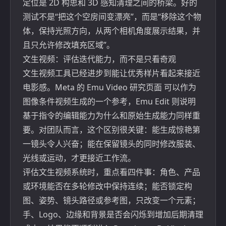
定位是 2D 构思和 3D 感知清理之间的桥梁。好的
测试不是“把这个空房间变漂亮”，而是“移除这个物
体，保持光照方向，从两个相机角度展示结果，并
且只允许修改填充区域”。
文生视频：评估迭代能力，而不是只看奇观
文生视频工具已经进步到能让优秀样片看起来接近
电影感。Meta 的
Emu Video 研究页面
可以作为
图像条件视频生成的一个参考，
Emu Edit
则说明
基于指令的编辑能力为什么和原始生成能力同样重
要。对团队而言，这个区别很关键：能生成惊艳第
一镜头令人兴奋；能在保留镜头的同时修改服装、
光线或运动，才更接近工作流。
评估文生视频系统时，重点看四件事：角色、产品
或环境能否在多轮修改中保持连续；能否锁定构
图、姿势、镜头路径或参考图，只改变一个元素；
手、Logo、边缘和背景是否会闪烁到增加后期清理