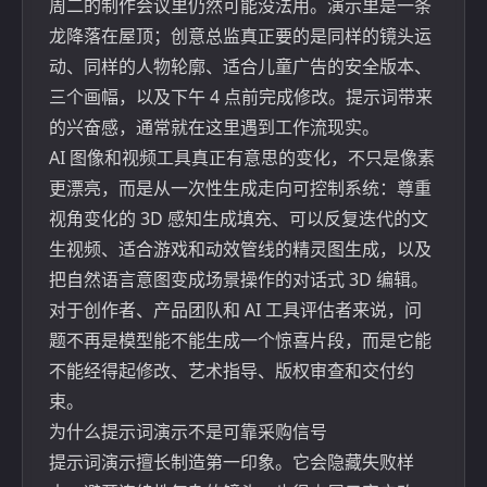
周二的制作会议里仍然可能没法用。演示里是一条
龙降落在屋顶；创意总监真正要的是同样的镜头运
动、同样的人物轮廓、适合儿童广告的安全版本、
三个画幅，以及下午 4 点前完成修改。提示词带来
的兴奋感，通常就在这里遇到工作流现实。
AI 图像和视频工具真正有意思的变化，不只是像素
更漂亮，而是从一次性生成走向可控制系统：尊重
视角变化的 3D 感知生成填充、可以反复迭代的文
生视频、适合游戏和动效管线的精灵图生成，以及
把自然语言意图变成场景操作的对话式 3D 编辑。
对于创作者、产品团队和 AI 工具评估者来说，问
题不再是模型能不能生成一个惊喜片段，而是它能
不能经得起修改、艺术指导、版权审查和交付约
束。
为什么提示词演示不是可靠采购信号
提示词演示擅长制造第一印象。它会隐藏失败样