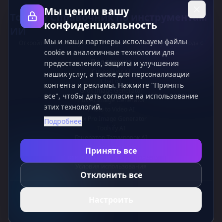
Мы ценим вашу
Toolsify Справочник по инструментам
конфиденциальность
ИИ
Мы и наши партнеры используем файлы
Откройте для себя лучшие инструменты ИИ август 2026 года с
cookie и аналогичные технологии для
помощью справочника Toolsify AI Tools!
Поддержка
предоставления, защиты и улучшения
Cubesolver AI
наших услуг, а также для персонализации
Chat o1
контента и рекламы. Нажмите "Принять
Grok Image Generator
все", чтобы дать согласие на использование
Flux AI Image Generator
этих технологий.
Photo to Video AI
Flux Pro Image Generator
Подробнее
Toolsify AI
Генератор Татуировок AI
Информация
Принять все
Политика конфиденциальности
Условия использования
Отклонить все
Свяжитесь с нами
Настроить
RU