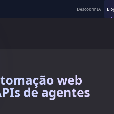
Descobrir IA
Blo
utomação web
APIs de agentes