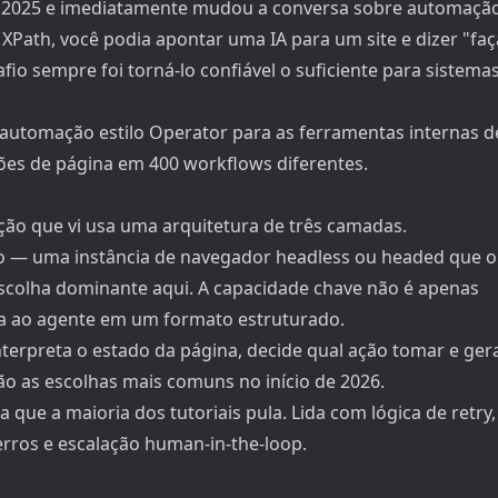
e 2025 e imediatamente mudou a conversa sobre automaçã
 XPath, você podia apontar uma IA para um site e dizer "faç
io sempre foi torná-lo confiável o suficiente para sistema
 automação estilo Operator para as ferramentas internas d
ões de página em 400 workflows diferentes.
ção que vi usa uma arquitetura de três camadas.
o — uma instância de navegador headless ou headed que o
scolha dominante aqui. A capacidade chave não é apenas
olta ao agente em um formato estruturado.
terpreta o estado da página, decide qual ação tomar e ger
o as escolhas mais comuns no início de 2026.
a que a maioria dos tutoriais pula. Lida com lógica de retry,
erros e escalação human-in-the-loop.