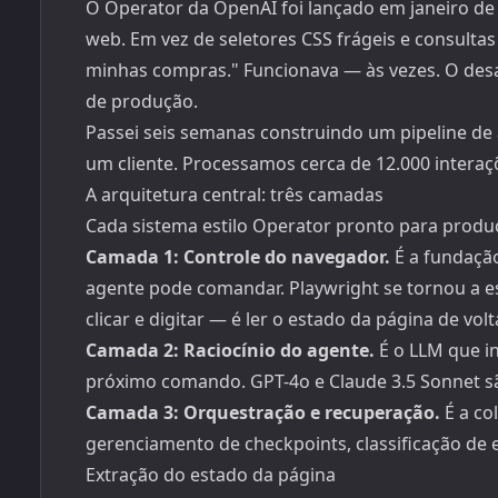
O Operator da OpenAI foi lançado em janeiro d
web. Em vez de seletores CSS frágeis e consultas
minhas compras." Funcionava — às vezes. O desaf
de produção.
Passei seis semanas construindo um pipeline de
um cliente. Processamos cerca de 12.000 interaç
A arquitetura central: três camadas
Cada sistema estilo Operator pronto para produ
Camada 1: Controle do navegador.
É a fundaçã
agente pode comandar. Playwright se tornou a e
clicar e digitar — é ler o estado da página de v
Camada 2: Raciocínio do agente.
É o LLM que in
próximo comando. GPT-4o e Claude 3.5 Sonnet sã
Camada 3: Orquestração e recuperação.
É a col
gerenciamento de checkpoints, classificação de 
Extração do estado da página