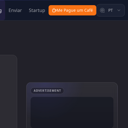
g
Enviar
Startup
Me Pague um Café
PT
ADVERTISEMENT