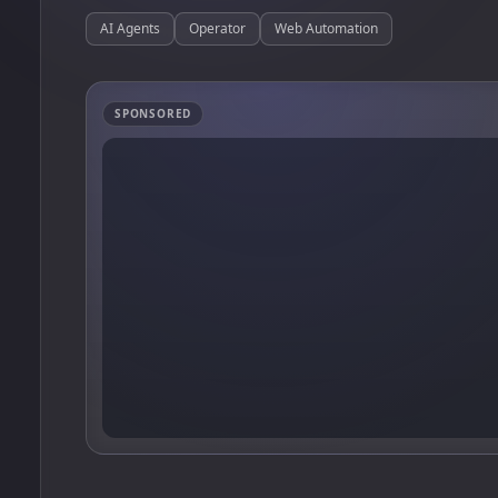
AI Agents
Operator
Web Automation
SPONSORED