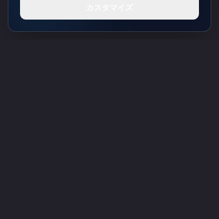
カスタマイズ
Toolsify AI ツールディレクトリ
Toolsify AI ツールディレクトリで2026年8月のベストAIツールを発見しまし
ょう！
サポート
Cubesolver AI
Chat o1
Grok Image Generator
Flux AI Image Generator
Photo to Video AI
Flux Pro Image Generator
Toolsify AI
AIタトゥージェネレーター
情報