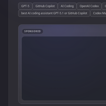
GPT-5
GitHub Copilot
AI Coding
OpenAI Codex
best AI coding assistant GPT-5.1 or GitHub Copilot
Codex Max
SPONSORED