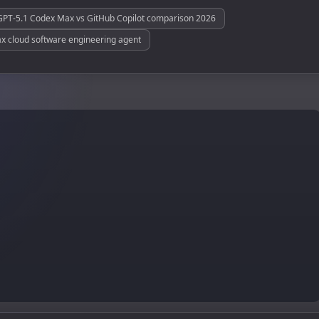
GPT-5.1 Codex Max vs GitHub Copilot comparison 2026
 cloud software engineering agent