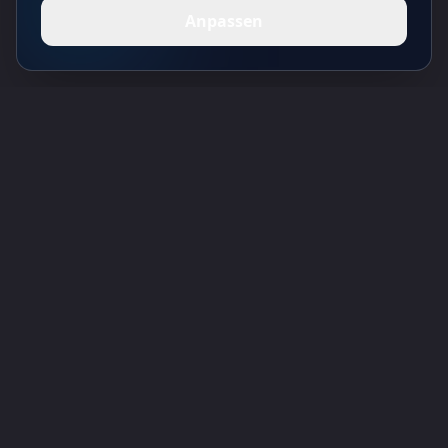
Anpassen
Toolsify AI Tools Verzeichnis
Entdecken Sie die besten KI-Tools von August 2026 mit dem Toolsify AI
Tools Verzeichnis!
Unterstützung
Cubesolver AI
Chat o1
Grok Image Generator
Flux AI Image Generator
Photo to Video AI
Flux Pro Image Generator
Toolsify AI
AI Tattoo-Generator
Informationen