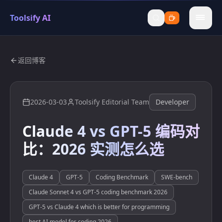
Toolsify AI
menu
返回博客
2026-03-03
Toolsify Editorial Team
Developer
Claude 4 vs GPT-5 编码对
比：2026 实测怎么选
Claude 4
GPT-5
Coding Benchmark
SWE-bench
Claude Sonnet 4 vs GPT-5 coding benchmark 2026
GPT-5 vs Claude 4 which is better for programming
best AI model for coding 2026