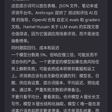
这些提示词可以放在表格、JSON 文件、笔记本或
评测平台中。Anthropic 提供了
测试和评估 AI 应
用
的指导，OpenAI 也有
自定义 evals 和 graders
文档。Hamel Husain 关于
LLM evals
的实践文章
也值得读，因为它强调应用场景评测，而不是迷信
抽象榜单。
同时跟踪回归、成本和延迟
一个模型分数高 5%，但响应慢三倍，可能反而不
适合你的产品。一个更便宜的模型如果在高风险任
务上静默失败，可能会把成本转移到客服和返工
上。评测表应该包含无聊但关键的列：模型名、日
期、供应商设置、提示词版本、平均延迟、预估成
本、通过率、严重失败次数和评审备注。
不要只看平均分，要看类别。也许模型 A 擅长长文
写作，模型 B 擅长结构化抽取，模型 C 唯一能在发
送客户消息前稳定要求澄清。这不是混乱结果，而