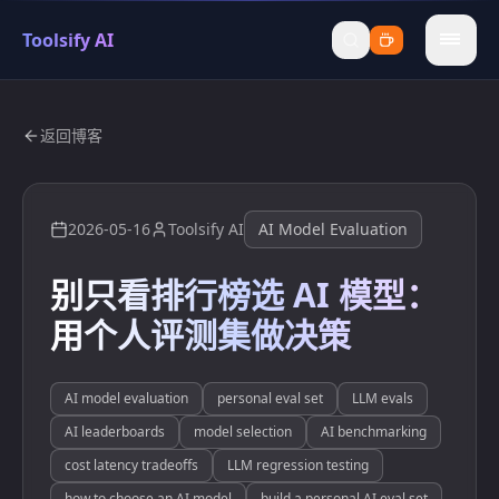
Toolsify AI
menu
返回博客
2026-05-16
Toolsify AI
AI Model Evaluation
别只看排行榜选 AI 模型：
用个人评测集做决策
AI model evaluation
personal eval set
LLM evals
AI leaderboards
model selection
AI benchmarking
cost latency tradeoffs
LLM regression testing
how to choose an AI model
build a personal AI eval set